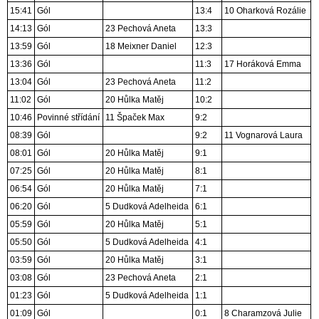
15:41
Gól
13:4
10 Oharková Rozálie
14:13
Gól
23 Pechová Aneta
13:3
13:59
Gól
18 Meixner Daniel
12:3
13:36
Gól
11:3
17 Horáková Emma
13:04
Gól
23 Pechová Aneta
11:2
11:02
Gól
20 Hůlka Matěj
10:2
10:46
Povinné střídání
11 Špaček Max
9:2
08:39
Gól
9:2
11 Vognarová Laura
08:01
Gól
20 Hůlka Matěj
9:1
07:25
Gól
20 Hůlka Matěj
8:1
06:54
Gól
20 Hůlka Matěj
7:1
06:20
Gól
5 Dudková Adelheida
6:1
05:59
Gól
20 Hůlka Matěj
5:1
05:50
Gól
5 Dudková Adelheida
4:1
03:59
Gól
20 Hůlka Matěj
3:1
03:08
Gól
23 Pechová Aneta
2:1
01:23
Gól
5 Dudková Adelheida
1:1
01:09
Gól
0:1
8 Charamzová Julie