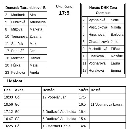
Ukončeno
Domácí: Tatran Litovel B
Hosté: DHK Zora
17
:
5
Olomouc
2
Martinek
Alex
2
Vyhnalová
Sofie
5
Dudková
Adelheida
4
Postupková
Nikola
8
Miltová
Markéta
5
Hirschová
Barbora
10
Tomanová
Zuzana
8
Charamzová
Julie
11
Špaček
Max
9
Michalíková
Eliška
17
Popelář
Jan
10
Oharková
Rozálie
18
Meixner
Daniel
11
Vognarová
Laura
20
Hůlka
Matěj
17
Horáková
Emma
23
Pechová
Aneta
Události
Čas
Akce
Domácí
Skóre
Hosté
19:33
Gól
17 Popelář Jan
17:5
18:56
Gól
16:5
11 Vognarová Laura
17:12
Gól
5 Dudková Adelheida
16:4
16:47
Gól
5 Dudková Adelheida
15:4
16:25
Gól
18 Meixner Daniel
14:4