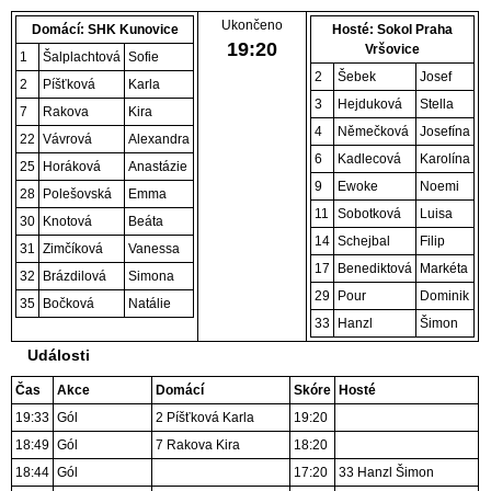
Ukončeno
Domácí: SHK Kunovice
Hosté: Sokol Praha
19
:
20
Vršovice
1
Šalplachtová
Sofie
2
Šebek
Josef
2
Píšťková
Karla
3
Hejduková
Stella
7
Rakova
Kira
4
Němečková
Josefína
22
Vávrová
Alexandra
6
Kadlecová
Karolína
25
Horáková
Anastázie
9
Ewoke
Noemi
28
Polešovská
Emma
11
Sobotková
Luisa
30
Knotová
Beáta
14
Schejbal
Filip
31
Zimčíková
Vanessa
17
Benediktová
Markéta
32
Brázdilová
Simona
29
Pour
Dominik
35
Bočková
Natálie
33
Hanzl
Šimon
Události
Čas
Akce
Domácí
Skóre
Hosté
19:33
Gól
2 Píšťková Karla
19:20
18:49
Gól
7 Rakova Kira
18:20
18:44
Gól
17:20
33 Hanzl Šimon