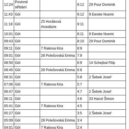
Povinné
12:24
9:12
29 Pour Dominik
střídání
11:43
Gól
9:12
9 Ewoke Noemi
25 Horáková
11:18
Gól
9:11
Anastázie
10:01
Gól
8:11
9 Ewoke Noemi
09:43
Gól
8:10
29 Pour Dominik
09:11
Gól
7 Rakova Kira
8:9
09:01
Gól
28 Polešovská Emma
7:9
08:50
Gól
6:9
14 Schejbal Filip
08:45
Gól
28 Polešovská Emma
6:8
08:31
Gól
5:8
2 Šebek Josef
07:06
Gól
7 Rakova Kira
5:7
06:47
Gól
4:7
2 Šebek Josef
06:11
Gól
4:6
33 Hanzl Šimon
05:41
Gól
7 Rakova Kira
4:5
05:27
Gól
3:5
2 Šebek Josef
05:09
Gól
28 Polešovská Emma
3:4
04:01
Gól
7 Rakova Kira
2:4