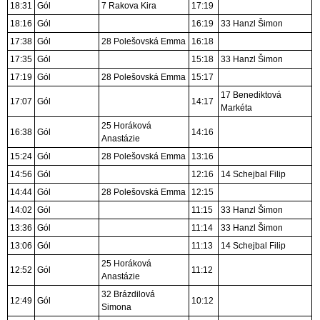
18:31
Gól
7 Rakova Kira
17:19
18:16
Gól
16:19
33 Hanzl Šimon
17:38
Gól
28 Polešovská Emma
16:18
17:35
Gól
15:18
33 Hanzl Šimon
17:19
Gól
28 Polešovská Emma
15:17
17 Benediktová
17:07
Gól
14:17
Markéta
25 Horáková
16:38
Gól
14:16
Anastázie
15:24
Gól
28 Polešovská Emma
13:16
14:56
Gól
12:16
14 Schejbal Filip
14:44
Gól
28 Polešovská Emma
12:15
14:02
Gól
11:15
33 Hanzl Šimon
13:36
Gól
11:14
33 Hanzl Šimon
13:06
Gól
11:13
14 Schejbal Filip
25 Horáková
12:52
Gól
11:12
Anastázie
32 Brázdilová
12:49
Gól
10:12
Simona