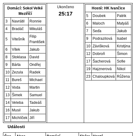
Ukončeno
Domácí: Sokol Velké
Hosté: HK Ivančice
25
:
17
Meziříčí
5
Doubek
Patrik
3
Navrátil
Ronnie
6
Maloch
Matyáš
4
Bradáč
Mikuláš
7
Seďa
Jakub
Filip
9
Podrazilová
Isabel
5
Vitešník
František
10
Závišková
Kristýna
6
Vítek
Jakub
12
Dobroň
Šimon
8
Stoklasa
David
17
Šacherová
Sofie
9
Bárta
Ondřej
19
Hajznerová
Nikol
10
Zezula
Radek
23
Chaloupková
Růžena
11
Bureš
Michael
12
Voda
Martin
13
Šimek
Samuel
14
Veleba
Tadeáš
16
Musil
Jakub
17
Michlíček
Jiří
Události