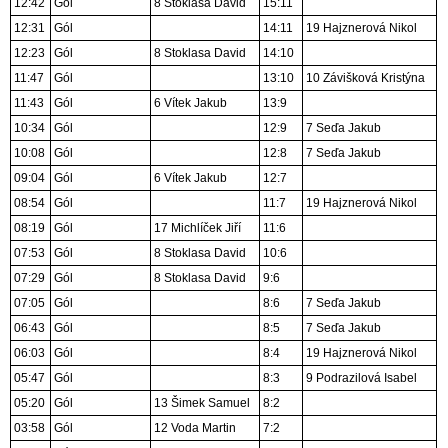
12:42
Gól
8 Stoklasa David
15:11
12:31
Gól
14:11
19 Hajznerová Nikol
12:23
Gól
8 Stoklasa David
14:10
11:47
Gól
13:10
10 Závišková Kristýna
11:43
Gól
6 Vítek Jakub
13:9
10:34
Gól
12:9
7 Seďa Jakub
10:08
Gól
12:8
7 Seďa Jakub
09:04
Gól
6 Vítek Jakub
12:7
08:54
Gól
11:7
19 Hajznerová Nikol
08:19
Gól
17 Michlíček Jiří
11:6
07:53
Gól
8 Stoklasa David
10:6
07:29
Gól
8 Stoklasa David
9:6
07:05
Gól
8:6
7 Seďa Jakub
06:43
Gól
8:5
7 Seďa Jakub
06:03
Gól
8:4
19 Hajznerová Nikol
05:47
Gól
8:3
9 Podrazilová Isabel
05:20
Gól
13 Šimek Samuel
8:2
03:58
Gól
12 Voda Martin
7:2