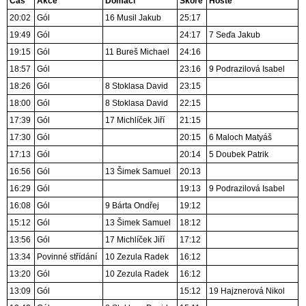
Čas
Akce
Domácí
Skóre
Hosté
20:02
Gól
16 Musil Jakub
25:17
19:49
Gól
24:17
7 Seďa Jakub
19:15
Gól
11 Bureš Michael
24:16
18:57
Gól
23:16
9 Podrazilová Isabel
18:26
Gól
8 Stoklasa David
23:15
18:00
Gól
8 Stoklasa David
22:15
17:39
Gól
17 Michlíček Jiří
21:15
17:30
Gól
20:15
6 Maloch Matyáš
17:13
Gól
20:14
5 Doubek Patrik
16:56
Gól
13 Šimek Samuel
20:13
16:29
Gól
19:13
9 Podrazilová Isabel
16:08
Gól
9 Bárta Ondřej
19:12
15:12
Gól
13 Šimek Samuel
18:12
13:56
Gól
17 Michlíček Jiří
17:12
13:34
Povinné střídání
10 Zezula Radek
16:12
13:20
Gól
10 Zezula Radek
16:12
13:09
Gól
15:12
19 Hajznerová Nikol