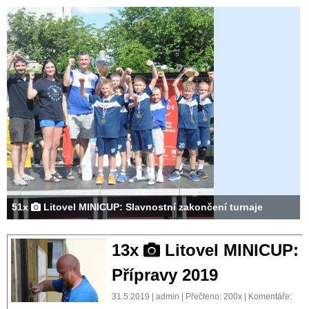
51x
Litovel MINICUP: Slavnostní zakončení turnaje
13x
Litovel MINICUP:
Přípravy 2019
31.5.2019 | admin | Přečteno: 200x | Komentáře: