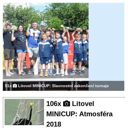
51x
Litovel MINICUP: Slavnostní zakončení turnaje
106x
Litovel
MINICUP: Atmosféra
2018