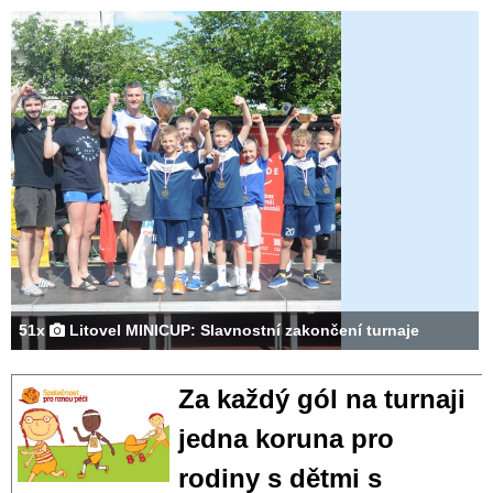
51x
Litovel MINICUP: Slavnostní zakončení turnaje
Za každý gól na turnaji
jedna koruna pro
rodiny s dětmi s