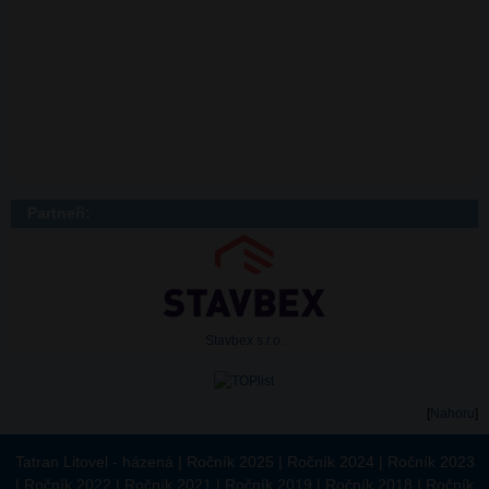
Partneři:
Stavbex s.r.o.
[
Nahoru
]
Tatran Litovel - házená
|
Ročník 2025
|
Ročník 2024
|
Ročník 2023
|
Ročník 2022
|
Ročník 2021
|
Ročník 2019
|
Ročník 2018
|
Ročník