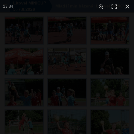
Litovel MINICUP
Mladší miniházená: Litovel MINICUP
1 / 84
5.-7.6.2026
2021 - 19.6.2021