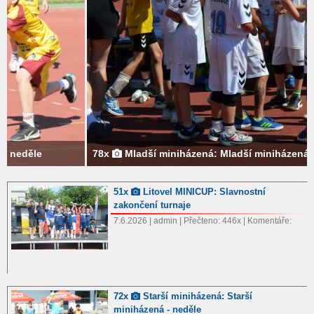
78x
Mladší miniházená: Mladší miniházená - neděle
51x
Litovel MINICUP: Slavnostní
zakončení turnaje
7.6.2026 | admin | Přečteno: 446x | Komentáře:
72x
Starší miniházená: Starší
miniházená - neděle