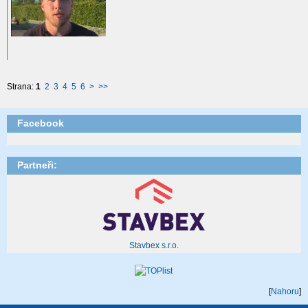
Strana:
1
2
3
4
5
6
>
>>
Facebook
Partneři:
Stavbex s.r.o.
[
Nahoru
]