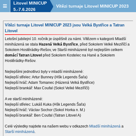
Litovel MINICUP
Vítězi turnaje Litovel MINICUP 2023
5.-7.6.2026
jsou Velká Bystřice a Tatran Litovel
Vítězi turnaje Litovel MINICUP 2023 jsou Velká Bystřice a Tatran
Litovel
Letošní jubilejní 10. ročník je úspěšně za námi. Vítězem v kategorii Mladší
miniházená se stala
Hazená Velká Bystřice
, před Sokolem Velké Meziříčí a
Sokolem Hostěrádky-Rešov, ve Starší miniházené byl nejlepším celkem
domácí Tatran Litovel
před Sokolem Kostelec na Hané a Sokolem
Hostěrádky-Rešov.
Nejlepšími jednotlivci byly v mladší miniházené:
Nejlepší střelec: Artur Bunney (Hšk Legends Šaľa)
Nejlepší hráč: Adam Tomanec (Házená Velká Bystřice)
Nejlepší brankář: Max Coufal (Sokol Velké Meziříčí)
A ve starší miniházené:
Nejlepší střelec: Lukáš Kuka (Hšk Legends Šaľa)
Nejlepší hráč: Václav Sochor (Sokol Horka n. M.)
Nejlepší brankář: Ben Coufal (Tatran Litovel A)
Celé výsledky najdete na našem webu v odkazech
Mladší miniházená
a
Starší miniházená
.