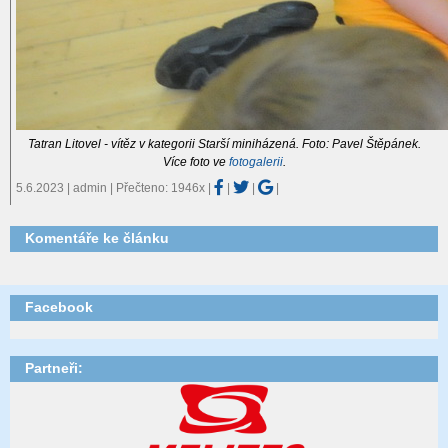
Tatran Litovel - vítěz v kategorii Starší miniházená. Foto: Pavel Štěpánek.
Více foto ve
fotogalerii
.
5.6.2023 | admin | Přečteno: 1946x
|
|
|
|
Komentáře ke článku
Facebook
Partneři: