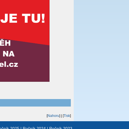
[
Nahoru
]
| [
Tisk
]
očník 2025
|
Ročník 2024
|
Ročník 2023