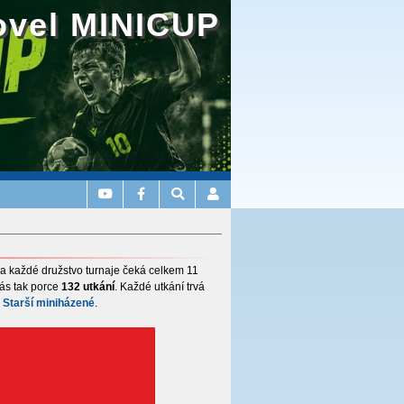
ovel MINICUP
 Na každé družstvo turnaje čeká celkem 11
nás tak porce
132 utkání
. Každé utkání trvá
a
Starší miniházené
.