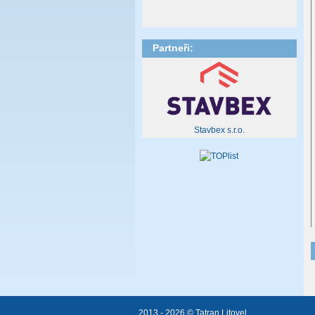
Partneři:
Stavbex s.r.o.
2013 - 2026 © Tatran Litovel