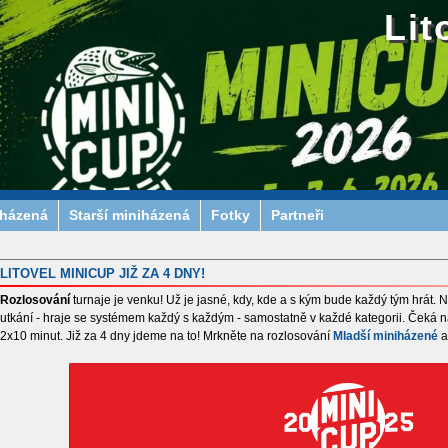
Lit
iházená
Starší miniházená
Fotky
Partneři
LITOVEL MINICUP JIŽ ZA 4 DNY!
Rozlosování
turnaje je venku! Už je jasné, kdy, kde a s kým bude každý tým hrát.
utkání - hraje se systémem každý s každým - samostatně v každé kategorii. Čeká 
2x10 minut. Již za 4 dny jdeme na to! Mrkněte na rozlosování
Mladší miniházené