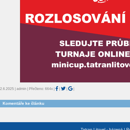
2.6.2025 | admin | Přečteno: 664x
|
|
|
|
Komentáře ke článku
Tatran Litovel - házená
|
R