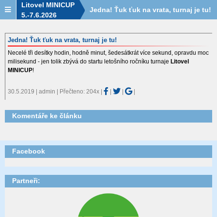
Litovel MINICUP
Jedna! Ťuk ťuk na vrata, turnaj je tu!
5.-7.6.2026
Jedna! Ťuk ťuk na vrata, turnaj je tu!
Necelé tři desítky hodin, hodně minut, šedesátkrát více sekund, opravdu moc
milisekund - jen tolik zbývá do startu letošního ročníku turnaje
Litovel
MINICUP
!
30.5.2019 | admin | Přečteno: 204x
|
|
|
|
Komentáře ke článku
Facebook
Partneři: