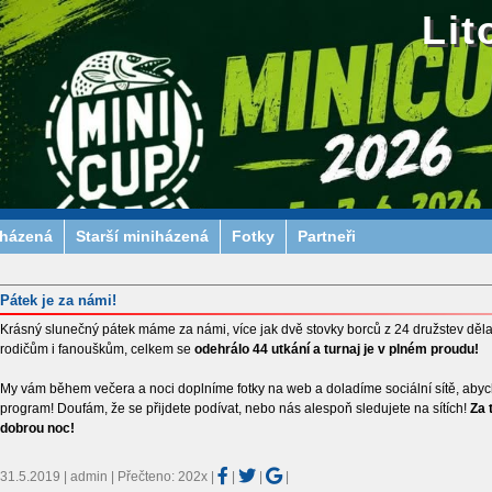
Lit
iházená
Starší miniházená
Fotky
Partneři
Pátek je za námi!
Krásný slunečný pátek máme za námi, více jak dvě stovky borců z 24 družstev děl
rodičům i fanouškům, celkem se
odehrálo 44 utkání a turnaj je v plném proudu!
My vám během večera a noci doplníme fotky na web a doladíme sociální sítě, abych
program! Doufám, že se přijdete podívat, nebo nás alespoň sledujete na sítích!
Za 
dobrou noc!
31.5.2019 | admin | Přečteno: 202x
|
|
|
|