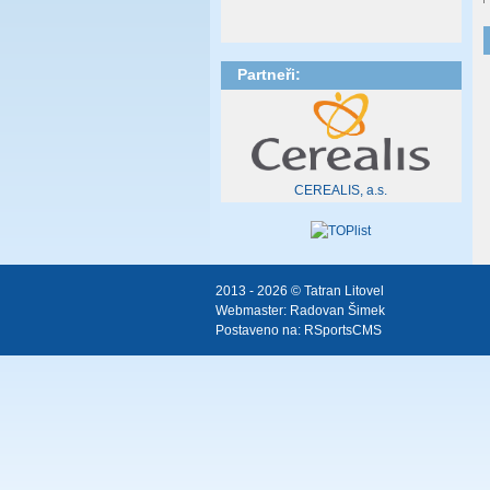
Partneři:
CEREALIS, a.s.
2013 - 2026 © Tatran Litovel
Webmaster:
Radovan Šimek
Postaveno na:
RSportsCMS