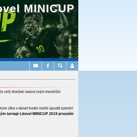
ovel MINICUP
aly celý dnešek radost svým trenérům
om zítra v deset hodin mohli spustit sobotní
tým turnaje Litovel MINICUP 2019 prozatím