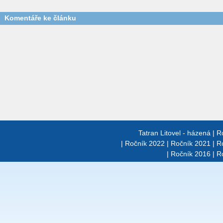
Komentáře ke článku
Tatran Litovel - házená
|
R
|
Ročník 2022
|
Ročník 2021
|
R
|
Ročník 2016
|
R