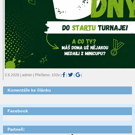
2.6.2026 | admin | Přečteno: 103x
|
|
|
|
Komentáře ke článku
Facebook
Partneři: