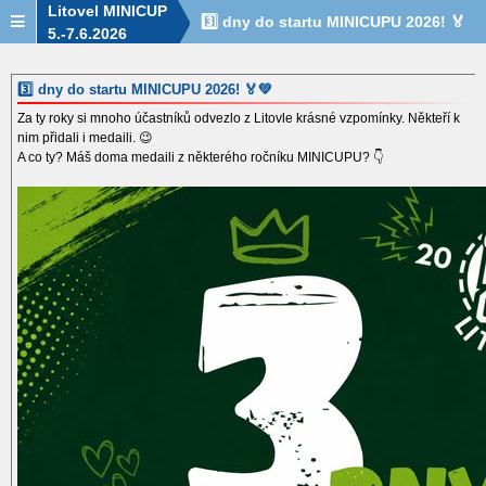
Litovel MINICUP
3️⃣ dny do startu MINICUPU 2026! 🏅
5.-7.6.2026
💚
3️⃣ dny do startu MINICUPU 2026! 🏅💚
Za ty roky si mnoho účastníků odvezlo z Litovle krásné vzpomínky. Někteří k
nim přidali i medaili. 😉
A co ty? Máš doma medaili z některého ročníku MINICUPU? 👇