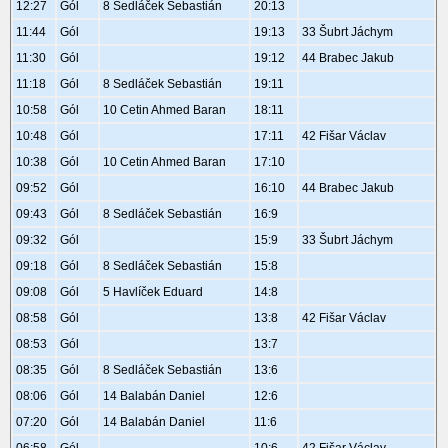
12:27
Gól
8 Sedláček Sebastián
20:13
11:44
Gól
19:13
33 Šubrt Jáchym
11:30
Gól
19:12
44 Brabec Jakub
11:18
Gól
8 Sedláček Sebastián
19:11
10:58
Gól
10 Cetin Ahmed Baran
18:11
10:48
Gól
17:11
42 Fišar Václav
10:38
Gól
10 Cetin Ahmed Baran
17:10
09:52
Gól
16:10
44 Brabec Jakub
09:43
Gól
8 Sedláček Sebastián
16:9
09:32
Gól
15:9
33 Šubrt Jáchym
09:18
Gól
8 Sedláček Sebastián
15:8
09:08
Gól
5 Havlíček Eduard
14:8
08:58
Gól
13:8
42 Fišar Václav
08:53
Gól
13:7
08:35
Gól
8 Sedláček Sebastián
13:6
08:06
Gól
14 Balabán Daniel
12:6
07:20
Gól
14 Balabán Daniel
11:6