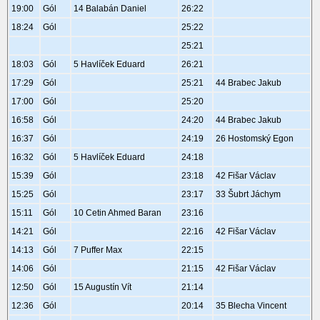
19:00
Gól
14 Balabán Daniel
26:22
18:24
Gól
25:22
25:21
18:03
Gól
5 Havlíček Eduard
26:21
17:29
Gól
25:21
44 Brabec Jakub
17:00
Gól
25:20
16:58
Gól
24:20
44 Brabec Jakub
16:37
Gól
24:19
26 Hostomský Egon
16:32
Gól
5 Havlíček Eduard
24:18
15:39
Gól
23:18
42 Fišar Václav
15:25
Gól
23:17
33 Šubrt Jáchym
15:11
Gól
10 Cetin Ahmed Baran
23:16
14:21
Gól
22:16
42 Fišar Václav
14:13
Gól
7 Puffer Max
22:15
14:06
Gól
21:15
42 Fišar Václav
12:50
Gól
15 Augustín Vít
21:14
12:36
Gól
20:14
35 Blecha Vincent