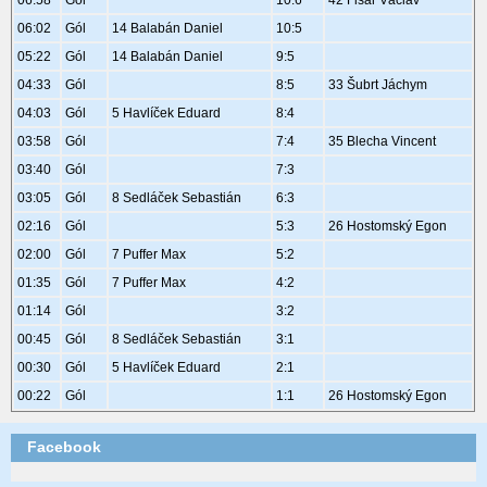
06:58
Gól
10:6
42 Fišar Václav
06:02
Gól
14 Balabán Daniel
10:5
05:22
Gól
14 Balabán Daniel
9:5
04:33
Gól
8:5
33 Šubrt Jáchym
04:03
Gól
5 Havlíček Eduard
8:4
03:58
Gól
7:4
35 Blecha Vincent
03:40
Gól
7:3
03:05
Gól
8 Sedláček Sebastián
6:3
02:16
Gól
5:3
26 Hostomský Egon
02:00
Gól
7 Puffer Max
5:2
01:35
Gól
7 Puffer Max
4:2
01:14
Gól
3:2
00:45
Gól
8 Sedláček Sebastián
3:1
00:30
Gól
5 Havlíček Eduard
2:1
00:22
Gól
1:1
26 Hostomský Egon
Facebook