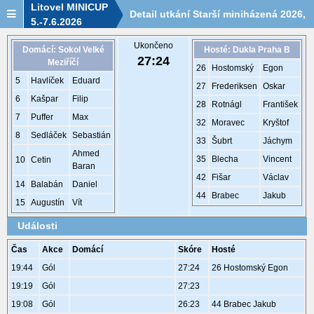
Litovel MINICUP
Detail utkání Starší miniházená 2026,
5.-7.6.2026
S217, 6.6. 14:00
Ukončeno
Domácí: Sokol Velké
Hosté: Dukla Praha B
27
:
24
Meziříčí
26
Hostomský
Egon
5
Havlíček
Eduard
27
Frederiksen
Oskar
6
Kašpar
Filip
28
Rotnágl
František
7
Puffer
Max
32
Moravec
Kryštof
8
Sedláček
Sebastián
33
Šubrt
Jáchym
Ahmed
35
Blecha
Vincent
10
Cetin
Baran
42
Fišar
Václav
14
Balabán
Daniel
44
Brabec
Jakub
15
Augustín
Vít
Události
Čas
Akce
Domácí
Skóre
Hosté
19:44
Gól
27:24
26 Hostomský Egon
19:19
Gól
27:23
19:08
Gól
26:23
44 Brabec Jakub