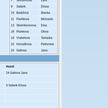
7
Strezenicka
Lara
9
Safarik
Elissa
10
Balážová
Bianka
11
Pavlikova
Michaela
13
Skolnikovicova
Ema
18
Plankova
Olivia
19
Vrabelova
Tamarka
22
Horvathova
Petronela
24
Gallova
Jana
Hosté
24 Gallova Jana
9 Safarik Elissa