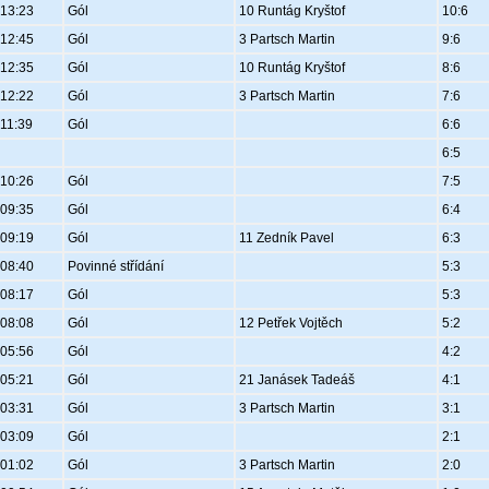
13:23
Gól
10 Runtág Kryštof
10:6
12:45
Gól
3 Partsch Martin
9:6
12:35
Gól
10 Runtág Kryštof
8:6
12:22
Gól
3 Partsch Martin
7:6
11:39
Gól
6:6
6:5
10:26
Gól
7:5
09:35
Gól
6:4
09:19
Gól
11 Zedník Pavel
6:3
08:40
Povinné střídání
5:3
08:17
Gól
5:3
08:08
Gól
12 Petřek Vojtěch
5:2
05:56
Gól
4:2
05:21
Gól
21 Janásek Tadeáš
4:1
03:31
Gól
3 Partsch Martin
3:1
03:09
Gól
2:1
01:02
Gól
3 Partsch Martin
2:0