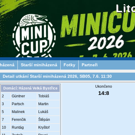
Lit
iházená
Starší miniházená
Fotky
Partneři
Detail utkání Starší miniházená 2026, SB05, 7.6. 11:30
Ukončeno
Domácí: Házená Velká Bystřice
14
:
8
2
Güntner
Tobiáš
3
Partsch
Martin
5
Malinek
Lukáš
7
Ferenčik
Štěpán
10
Runtág
Kryštof