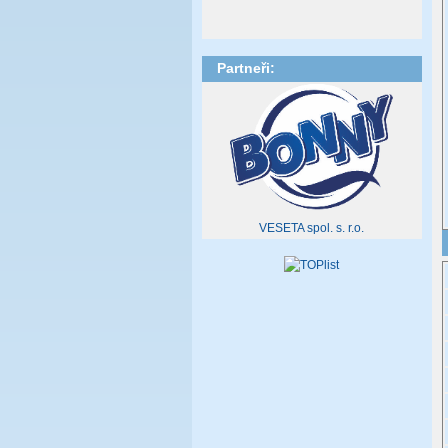
Partneři:
VESETA spol. s. r.o.