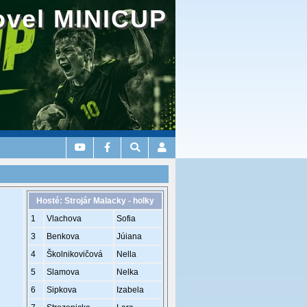
ovel MINICUP
Hosté: Strojár Malacky - holky
1
Vlachova
Sofia
3
Benkova
Júiana
4
Školnikovičová
Nella
5
Slamova
Nelka
6
Sipkova
Izabela