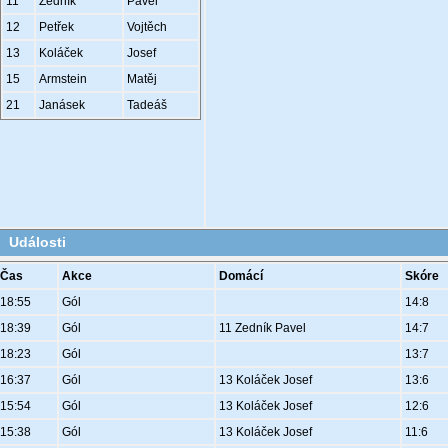
11
Zedník
Pavel
12
Petřek
Vojtěch
13
Koláček
Josef
15
Armstein
Matěj
21
Janásek
Tadeáš
Události
Čas
Akce
Domácí
Skóre
18:55
Gól
14:8
18:39
Gól
11 Zedník Pavel
14:7
18:23
Gól
13:7
16:37
Gól
13 Koláček Josef
13:6
15:54
Gól
13 Koláček Josef
12:6
15:38
Gól
13 Koláček Josef
11:6