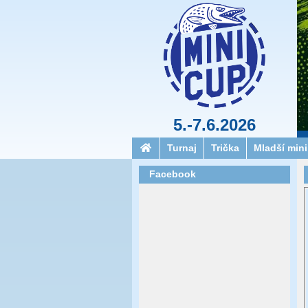
5.-7.6.2026
Turnaj
Trička
Mladší min
Facebook