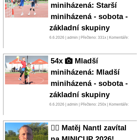
miniházená: Starší
miniházená - sobota -
základní skupiny
6.6.2026 | admin | Přečteno: 331x | Komentáře:
54x
Mladší
miniházená: Mladší
miniházená - sobota -
základní skupiny
6.6.2026 | admin | Přečteno: 250x | Komentáře:
🤾‍♂️ Matěj Nantl zavítal
na MINICUP 2026!