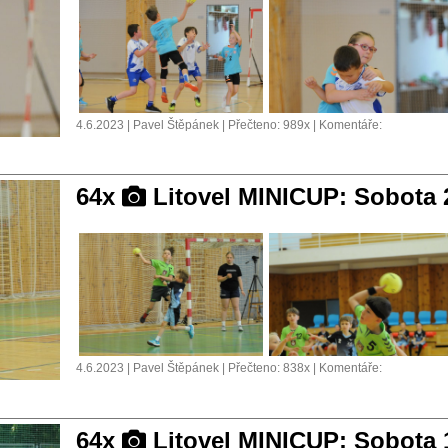
4.6.2023 | Pavel Štěpánek | Přečteno: 989x | Komentáře:
64x
Litovel MINICUP: Sobota 
4.6.2023 | Pavel Štěpánek | Přečteno: 838x | Komentáře:
64x
Litovel MINICUP: Sobota 