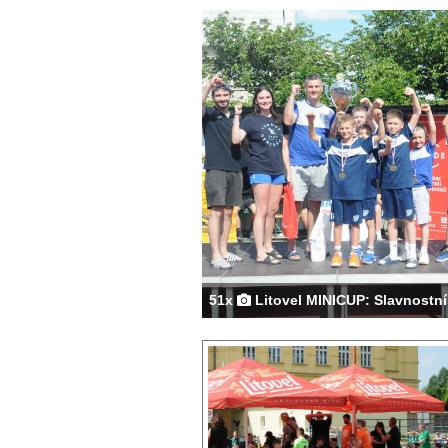
51x
Litovel MINICUP: Slavnostní