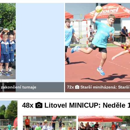
 zakončení turnaje
72x
Starší miniházená: Starší
48x
Litovel MINICUP: Neděle 