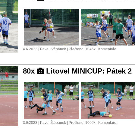
4.6.2023 | Pavel Štěpánek | Přečteno: 1045x | Komentáře:
80x
Litovel MINICUP: Pátek 2
3.6.2023 | Pavel Štěpánek | Přečteno: 1009x | Komentáře: