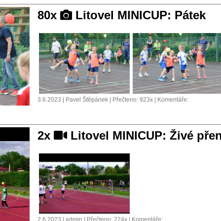
80x
Litovel MINICUP: Pátek
3.6.2023 | Pavel Štěpánek | Přečteno: 923x | Komentáře:
2x
Litovel MINICUP: Živé pře
2.6.2023 | admin | Přečteno: 224x | Komentáře: