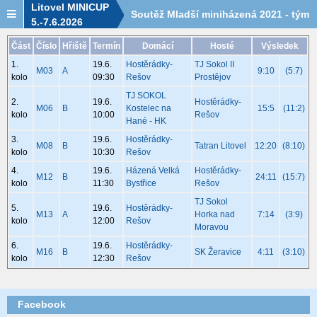
Litovel MINICUP
Soutěž Mladší miniházená 2021 - tým
5.-7.6.2026
Hostěrádky-Rešov - rozpis utkání
Část
Číslo
Hřiště
Termín
Domácí
Hosté
Výsledek
1.
19.6.
Hostěrádky-
TJ Sokol II
M03
A
9:10
(5:7)
kolo
09:30
Rešov
Prostějov
TJ SOKOL
2.
19.6.
Hostěrádky-
M06
B
Kostelec na
15:5
(11:2)
kolo
10:00
Rešov
Hané - HK
3.
19.6.
Hostěrádky-
M08
B
Tatran Litovel
12:20
(8:10)
kolo
10:30
Rešov
4.
19.6.
Házená Velká
Hostěrádky-
M12
B
24:11
(15:7)
kolo
11:30
Bystřice
Rešov
TJ Sokol
5.
19.6.
Hostěrádky-
M13
A
Horka nad
7:14
(3:9)
kolo
12:00
Rešov
Moravou
6.
19.6.
Hostěrádky-
M16
B
SK Žeravice
4:11
(3:10)
kolo
12:30
Rešov
Facebook