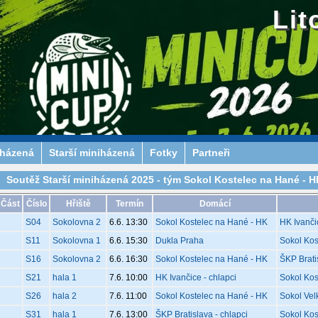
Lit
iházená
Starší miniházená
Fotky
Partneři
Soutěž Starší miniházená 2025 - tým Sokol Kostelec na Hané - HK
Část
Číslo
Hřiště
Termín
Domácí
S04
Sokolovna 2
6.6. 13:30
Sokol Kostelec na Hané - HK
HK Ivanči
S11
Sokolovna 1
6.6. 15:30
Dukla Praha
Sokol Kos
S16
Sokolovna 2
6.6. 16:30
Sokol Kostelec na Hané - HK
ŠKP Brati
S21
hala 1
7.6. 10:00
HK Ivančice - chlapci
Sokol Kos
S26
hala 2
7.6. 11:00
Sokol Kostelec na Hané - HK
Sokol Vel
S31
hala 1
7.6. 13:00
ŠKP Bratislava - chlapci
Sokol Kos