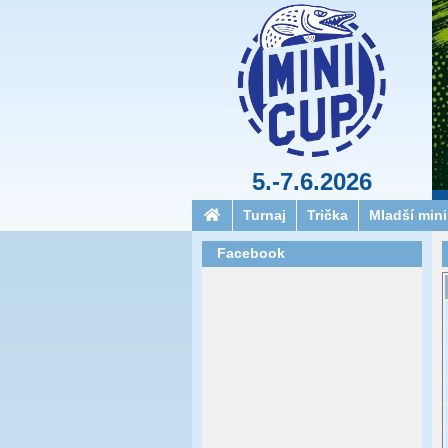
5.-7.6.2026
Turnaj
Trička
Mladší min
Facebook