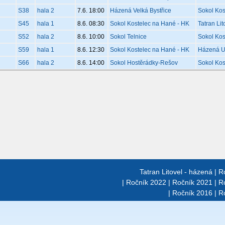
S38
hala 2
7.6. 18:00
Házená Velká Bystřice
Sokol Kos
S45
hala 1
8.6. 08:30
Sokol Kostelec na Hané - HK
Tatran Lit
S52
hala 2
8.6. 10:00
Sokol Telnice
Sokol Kos
S59
hala 1
8.6. 12:30
Sokol Kostelec na Hané - HK
Házená U
S66
hala 2
8.6. 14:00
Sokol Hostěrádky-Rešov
Sokol Kos
Tatran Litovel - házená
|
R
|
Ročník 2022
|
Ročník 2021
|
R
|
Ročník 2016
|
R