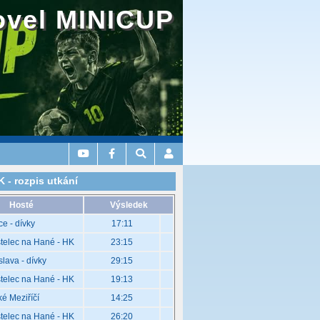
ovel MINICUP
 - rozpis utkání
Hosté
Výsledek
ce - dívky
17:11
telec na Hané - HK
23:15
slava - dívky
29:15
telec na Hané - HK
19:13
ké Meziříčí
14:25
telec na Hané - HK
26:20