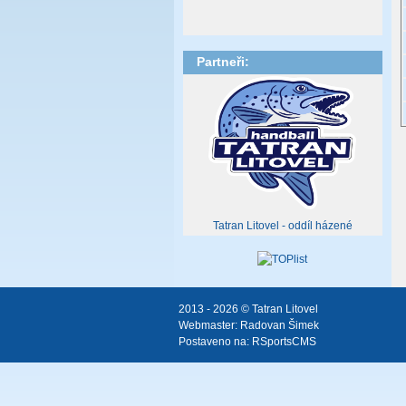
Partneři:
Tatran Litovel - oddíl házené
2013 - 2026 © Tatran Litovel
Webmaster:
Radovan Šimek
Postaveno na:
RSportsCMS