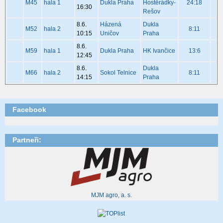
M45
hala 1
Dukla Praha
Hostěrádky-
24:18
16:30
Rešov
8.6.
Házená
Dukla
M52
hala 2
8:11
10:15
Uničov
Praha
8.6.
M59
hala 1
Dukla Praha
HK Ivančice
13:6
12:45
8.6.
Dukla
M66
hala 2
Sokol Telnice
8:11
14:15
Praha
Facebook
Partneři:
MJM agro, a. s.