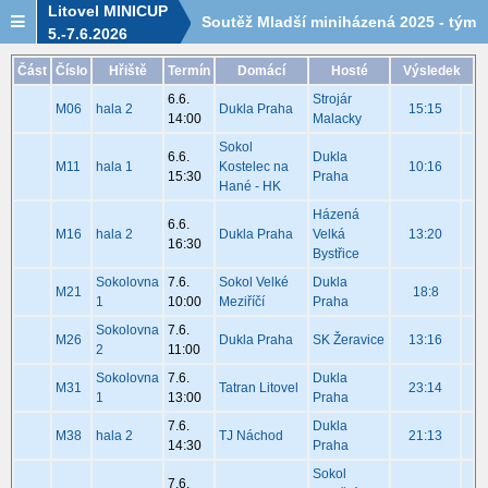
Litovel MINICUP
Soutěž Mladší miniházená 2025 - tým
5.-7.6.2026
Dukla Praha - rozpis utkání
Část
Číslo
Hřiště
Termín
Domácí
Hosté
Výsledek
6.6.
Strojár
M06
hala 2
Dukla Praha
15:15
14:00
Malacky
Sokol
6.6.
Dukla
M11
hala 1
Kostelec na
10:16
15:30
Praha
Hané - HK
Házená
6.6.
M16
hala 2
Dukla Praha
Velká
13:20
16:30
Bystřice
Sokolovna
7.6.
Sokol Velké
Dukla
M21
18:8
1
10:00
Meziříčí
Praha
Sokolovna
7.6.
M26
Dukla Praha
SK Žeravice
13:16
2
11:00
Sokolovna
7.6.
Dukla
M31
Tatran Litovel
23:14
1
13:00
Praha
7.6.
Dukla
M38
hala 2
TJ Náchod
21:13
14:30
Praha
Sokol
7.6.