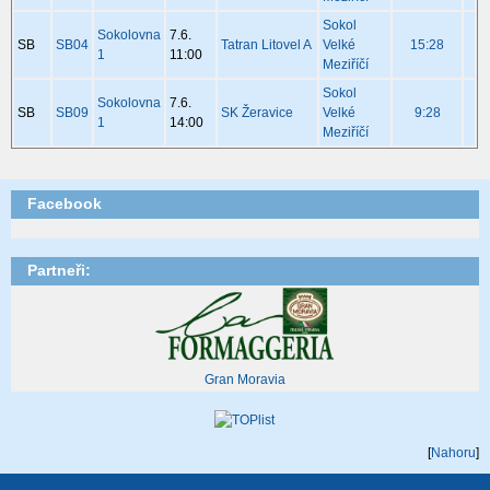
Sokol
Sokolovna
7.6.
SB
SB04
Tatran Litovel A
Velké
15:28
1
11:00
Meziříčí
Sokol
Sokolovna
7.6.
SB
SB09
SK Žeravice
Velké
9:28
1
14:00
Meziříčí
Facebook
Partneři:
Gran Moravia
[
Nahoru
]