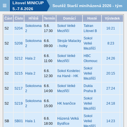
Litovel MINICUP
Soutěž Starší miniházená 2026 - tým
5.-7.6.2026
Sokol Velké Meziříčí - rozpis utkání
Část
Číslo
Hřiště
Termín
Domácí
Hosté
Výsledek
Sokolovna
5.6.
Sokol Velké
Tatran
S2
S204
16:21
2
17:30
Meziříčí
Litovel B
Sokol
Sokolovna
6.6.
Strojár Malacky
S2
S208
Velké
8:23
2
09:00
- holky
Meziříčí
6.6.
Sokol Velké
HBC
S2
S212
Hala 2
24:26
11:00
Meziříčí
Olomouc
Sokol
6.6.
Sokol Kostelec
S2
S215
Hala 2
Velké
20:15
12:30
na Hané - HK
Meziříčí
Sokolovna
6.6.
Sokol Velké
Dukla
S2
S217
27:24
2
14:00
Meziříčí
Praha B
Sokol
Sokolovna
6.6.
S2
S219
HK Ivančice
Velké
24:18
2
15:00
Meziříčí
Sokol
6.6.
Házená Velká
SB
SB01
Hala 1
Velké
14:23
18:00
Bystřice
Meziříčí