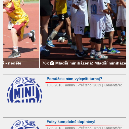
78x
Mladší miniházená: Mladší miniházená - neděle
Pomůžete nám vylepšit turnaj?
13.6.2018 | admin | Přečteno: 203x | Komentáře:
Fotky kompletně doplněny!
12.6.2018 | admin | Přečteno: 189x | Komentáře: