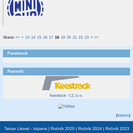
Strana:
<<
<
13
14
15
16
17
18
19
20
21
22
23
>
>>
Facebook
Partneři:
Keestrack - CZ, s.r.o.
[
Nahoru
]
Tatran Litovel - házená
|
Ročník 2025
|
Ročník 2024
|
Ročník 2023